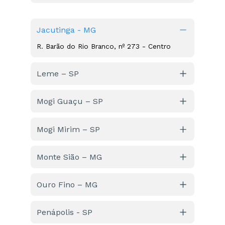
Avenida Aristides Bellodi, nº 91 – Jardim São 
Marcos
Jacutinga - MG
R. Barão do Rio Branco, nº 273 - Centro
Leme – SP
R. Joaquim de Góes, nº 370 – Centro  
Mogi Guaçu – SP
Avenida Lothário Teixeira, nº 225 – Parque 
Cidade Nova 
Mogi Mirim – SP
Rua Monsenhor Moyses Norá, nº 270, 
Centro, anexo a Santa Casa
Monte Sião – MG
R. Carlos Pennacchi, nº 218 – Centro
Ouro Fino – MG
Avenida Guarda Mor Lustosa, nº 363 – 
Juvevê, Sala E
Penápolis - SP