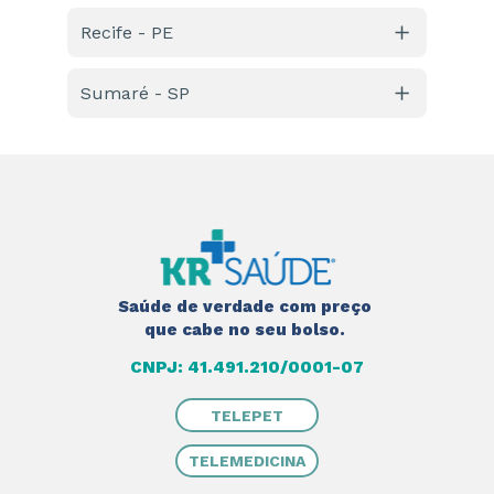
Avenida Olsen, nº 735 – Centro 
Recife - PE
Av. Afonso Olindense, 130, Várzea
Sumaré - SP
R. Francisco Duarte, nº 06 – Centro
Saúde de verdade com preço 
que cabe no seu bolso. 
CNPJ: 41.491.210/0001-07
TELEPET
TELEMEDICINA