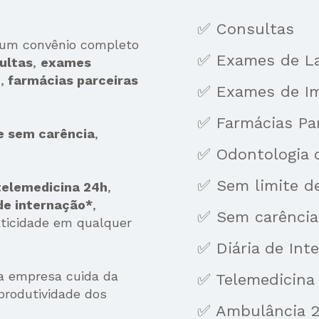
✅ Consultas
 um convênio completo 
✅ Exames de La
ultas
, 
exames 
m
,
 farmácias parceiras 
✅ Exames de I
✅ Farmácias Par
 e sem carência
, 
✅ Odontologia c
✅ Sem limite d
telemedicina 24h
,
 de internação*
, 
✅ Sem carência
ticidade em qualquer 
✅ Diária de Int
a empresa cuida da 
✅ Telemedicina
rodutividade dos 
✅ Ambulância 2