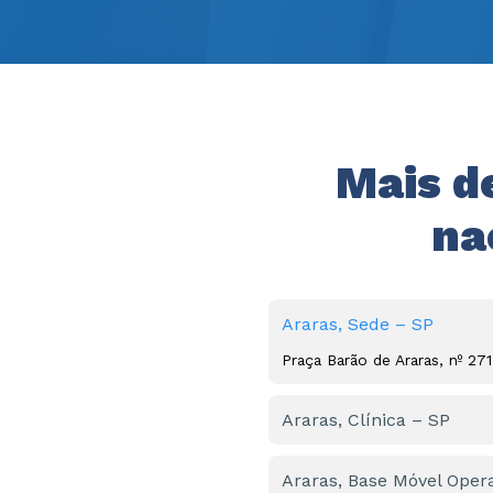
Mais d
na
Araras, Sede – SP
Praça Barão de Araras, nº 27
Araras, Clínica – SP
R. Julio Mesquita, nº 798 – 
Araras, Base Móvel Opera