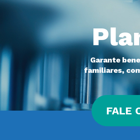
Pla
Garante bene
familiares, co
FALE 