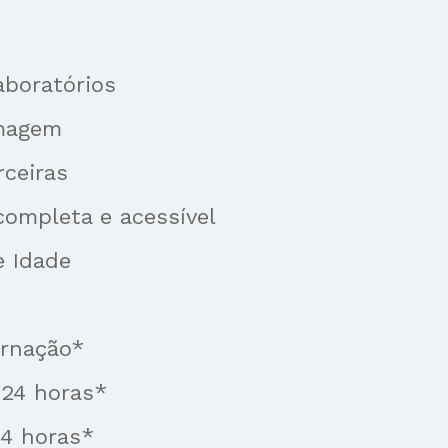
boratórios
magem
ceiras
ompleta e acessível
e Idade
ernação*
 24 horas*
4 horas*