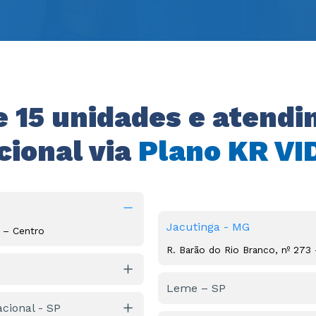
e 15 unidades e atendi
cional via 
Plano KR VI
Jacutinga - MG
1 – Centro
R. Barão do Rio Branco, nº 273
Leme – SP
Centro
cional - SP
R. Joaquim de Góes, nº 370 – C