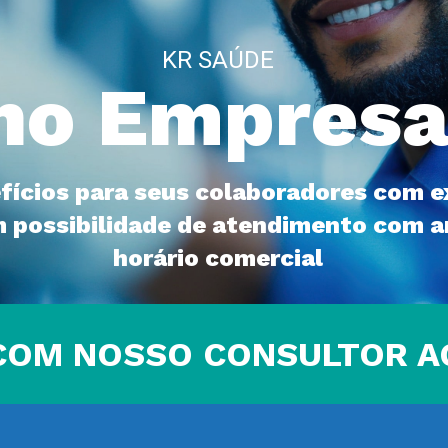
KR SAÚDE
no Empresa
fícios para seus colaboradores com e
m possibilidade de atendimento com a
horário comercial
COM NOSSO CONSULTOR 