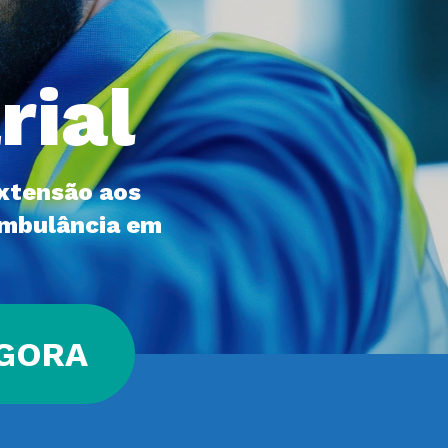
rial
xtensão aos 
mbulância em 
AGORA