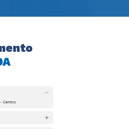
mento 
DA
 - Centro
entro  