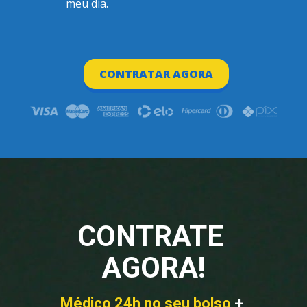
meu dia.
CONTRATAR AGORA
CONTRATAR AGORA
CONTRATE 
AGORA!
Médico 24h no seu bolso
 + 