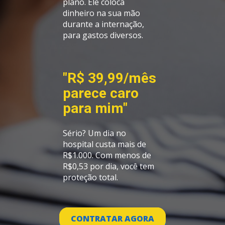
plano. Ele coloca 
dinheiro na sua mão 
durante a internação, 
para gastos diversos.
"R$ 39,99/mês 
parece caro 
para mim"
Sério? Um dia no 
hospital custa mais de 
R$1.000. Com menos de 
R$0,53 por dia, você tem 
proteção total.
CONTRATAR AGORA
CONTRATAR AGORA