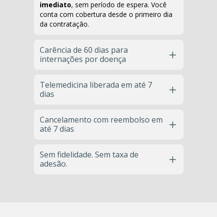
imediato
, sem período de espera. Você 
conta com cobertura desde o primeiro dia 
da contratação.
Carência de 60 dias para 
internações por doença
Para internações decorrentes de doenças, 
o período de carência é de apenas 
Telemedicina liberada em até 7 
60 dias
. 
dias
Após esse prazo, você já tem acesso 
completo ao benefício.
O serviço de Telemedicina é ativado 
em 
até 7 dias
Cancelamento com reembolso em 
, garantindo a segurança e a 
até 7 dias
regularidade do cadastro.
Se mudar de ideia, você pode 
cancelar em 
até 7 dias
Sem fidelidade. Sem taxa de 
 após a adesão e recebe seu 
adesão.
dinheiro de volta, sem complicações.
Aqui você tem total liberdade: 
não há taxa 
de adesão nem fidelidade mínima
. Você 
permanece conosco apenas se realmente 
estiver satisfeito.