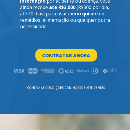
internação
 por acidente ou doença, você 
ainda recebe 
até R$3.000
 (R$300 por dia, 
até 10 dias) para usar 
como quiser:
 em 
remédios, alimentação ou qualquer outra 
necessidade.
CONTRATAR AGORA
CONTRATAR AGORA
*CONFIRA AS CONDIÇÕES COM NOSSOS ATENDENTES