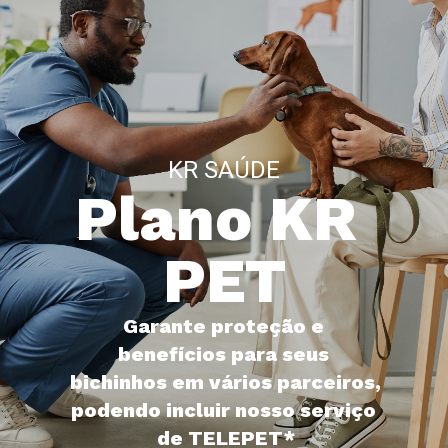
KR SAÚDE
Plano KR 
PET
Garante proteção e 
benefícios para seus 
bichinhos em vários parceiros, 
podendo incluir nosso serviço 
de TELEPET*