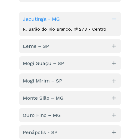
Avenida Aristides Bellodi, nº 91 – Jardim São 
Marcos
Jacutinga - MG
R. Barão do Rio Branco, nº 273 - Centro
Leme – SP
R. Joaquim de Góes, nº 370 – Centro  
Mogi Guaçu – SP
Avenida Lothário Teixeira, nº 225 – Parque 
Cidade Nova 
Mogi Mirim – SP
Rua Monsenhor Moyses Norá, nº 270, 
Centro, anexo a Santa Casa
Monte Sião – MG
R. Carlos Pennacchi, nº 218 – Centro
Ouro Fino – MG
Avenida Guarda Mor Lustosa, nº 363 – 
Juvevê, Sala E
Penápolis - SP