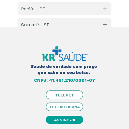
Avenida Olsen, nº 735 – Centro 
Recife - PE
Av. Afonso Olindense, 130, Várzea
Sumaré - SP
R. Francisco Duarte, nº 06 – Centro
Saúde de verdade com preço 
que cabe no seu bolso. 
CNPJ: 41.491.210/0001-07
TELEPET
TELEMEDICINA
ASSINE JÁ